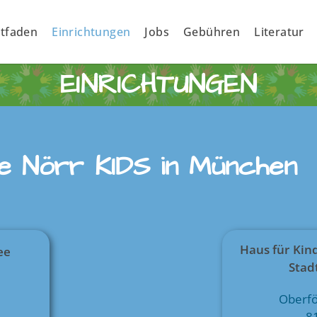
itfaden
Einrichtungen
Jobs
Gebühren
Literatur
EINRICHTUNGEN
ie Nörr KIDS in München
Haus für Kin
ee
Stad
Oberfö
8