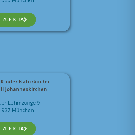
ZUR KITA
 Kinder Naturkinder
eil Johanneskirchen
der Lehmzunge 9
1927 München
ZUR KITA