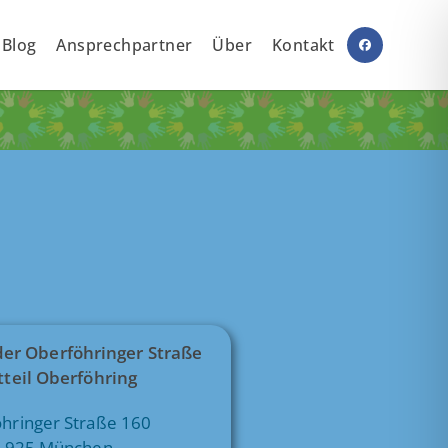
Blog
Ansprechpartner
Über
Kontakt
der Oberföhringer Straße
tteil Oberföhring
hringer Straße 160
1925 München