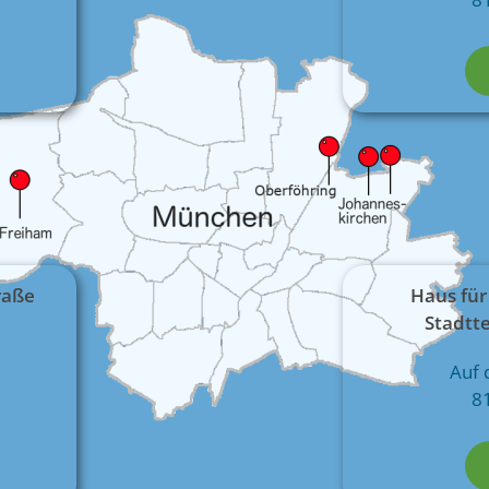
traße
Haus für
Stadtt
Auf 
8